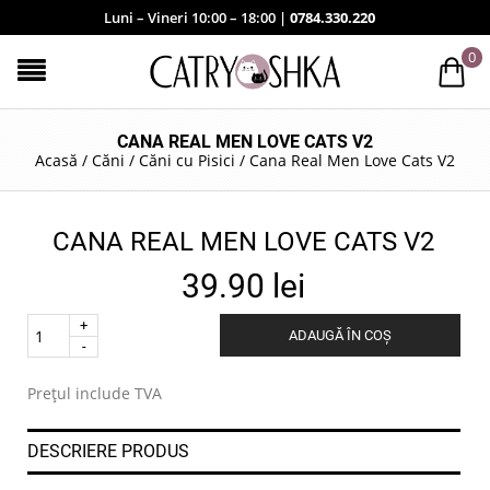
Luni – Vineri 10:00 – 18:00 |
0784.330.220
0
CANA REAL MEN LOVE CATS V2
Acasă
/
Căni
/
Căni cu Pisici
/
Cana Real Men Love Cats V2
CANA REAL MEN LOVE CATS V2
39.90
lei
Quantity
ADAUGĂ ÎN COȘ
.
Prețul include TVA
DESCRIERE PRODUS