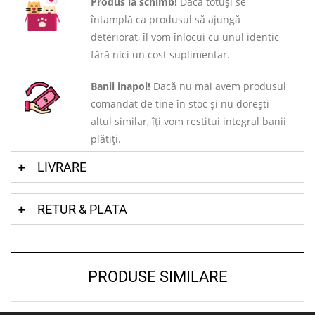
Produs la schimb!
Dacă totuși se
întamplă ca produsul să ajungă
deteriorat, îl vom înlocui cu unul identic
fără nici un cost suplimentar.
Banii inapoi!
Dacă nu mai avem produsul
comandat de tine în stoc și nu dorești
altul similar, îți vom restitui integral banii
plătiți.
LIVRARE
RETUR & PLATA
PRODUSE SIMILARE