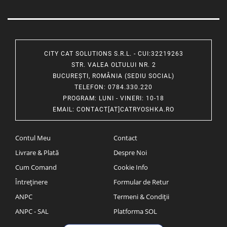
CITY CAT SOLUTIONS S.R.L. - CUI:32219263
STR. VALEA OLTULUI NR. 2
BUCUREȘTI, ROMÂNIA (SEDIU SOCIAL)
TELEFON
: 0784.330.220
PROGRAM
: LUNI - VINERI: 10-18
EMAIL
:
CONTACT[AT]CATRYOSHKA.RO
Contul Meu
Contact
Livrare & Plată
Despre Noi
Cum Comand
Cookie Info
Întreținere
Formular de Retur
ANPC
Termeni & Condiții
ANPC - SAL
Platforma SOL