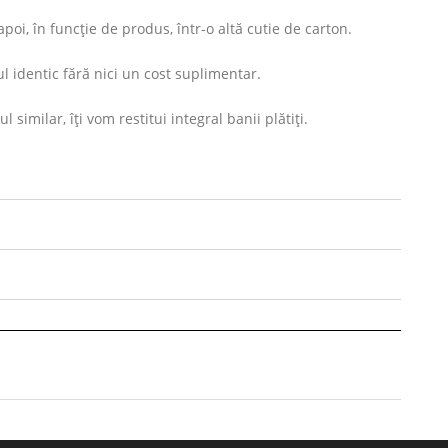
oi, în funcție de produs, într-o altă cutie de carton.
l identic fără nici un cost suplimentar.
imilar, îți vom restitui integral banii plătiți.