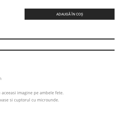
ADAUGĂ ÎN COȘ
m
u aceeasi imagine pe ambele fete.
 vase si cuptorul cu microunde.