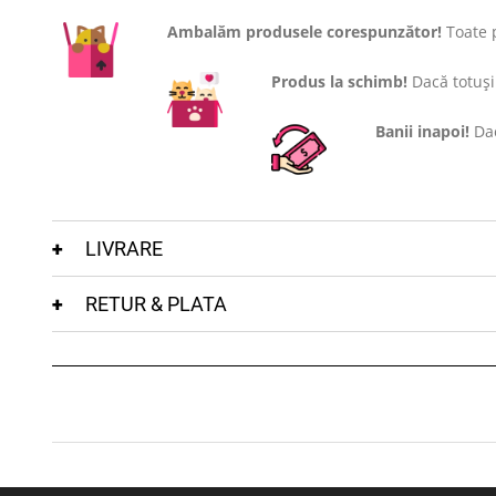
Ambalăm produsele corespunzător!
Toate p
Produs la schimb!
Dacă totuși 
Banii inapoi!
Dac
LIVRARE
RETUR & PLATA