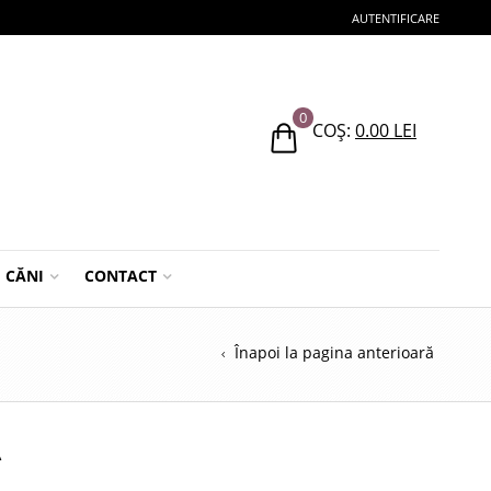
AUTENTIFICARE
0
COȘ:
0.00
LEI
CĂNI
CONTACT
Înapoi la pagina anterioară
A