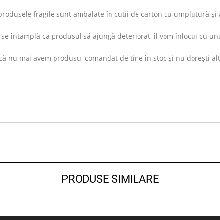
rodusele fragile sunt ambalate în cutii de carton cu umplutură și ap
se întamplă ca produsul să ajungă deteriorat, îl vom înlocui cu unu
ă nu mai avem produsul comandat de tine în stoc și nu dorești altul s
PRODUSE SIMILARE