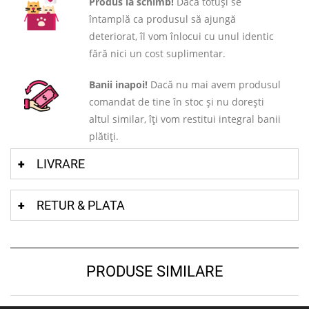
Produs la schimb!
Dacă totuși se
întamplă ca produsul să ajungă
deteriorat, îl vom înlocui cu unul identic
fără nici un cost suplimentar.
Banii inapoi!
Dacă nu mai avem produsul
comandat de tine în stoc și nu dorești
altul similar, îți vom restitui integral banii
plătiți.
LIVRARE
RETUR & PLATA
PRODUSE SIMILARE