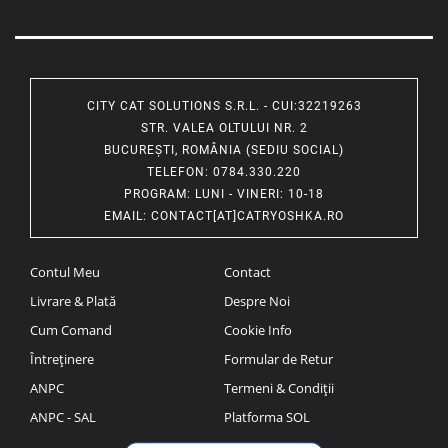
CITY CAT SOLUTIONS S.R.L. - CUI:32219263
STR. VALEA OLTULUI NR. 2
BUCUREȘTI, ROMÂNIA (SEDIU SOCIAL)
TELEFON
: 0784.330.220
PROGRAM
: LUNI - VINERI: 10-18
EMAIL
:
CONTACT[AT]CATRYOSHKA.RO
Contul Meu
Contact
Livrare & Plată
Despre Noi
Cum Comand
Cookie Info
Întreținere
Formular de Retur
ANPC
Termeni & Condiții
ANPC - SAL
Platforma SOL