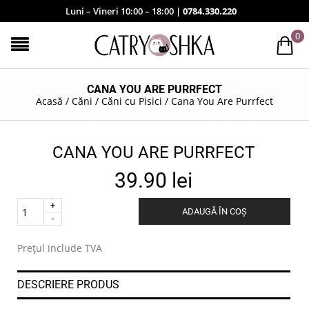
Luni – Vineri 10:00 – 18:00 |
0784.330.220
0
CANA YOU ARE PURRFECT
Acasă
/
Căni
/
Căni cu Pisici
/
Cana You Are Purrfect
CANA YOU ARE PURRFECT
39.90
lei
Quantity
ADAUGĂ ÎN COȘ
.
Prețul include TVA
DESCRIERE PRODUS