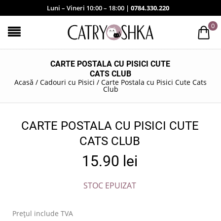
Luni – Vineri 10:00 – 18:00 |
0784.330.220
0
CARTE POSTALA CU PISICI CUTE
CATS CLUB
Acasă
/
Cadouri cu Pisici
/
Carte Postala cu Pisici Cute Cats
Club
CARTE POSTALA CU PISICI CUTE
CATS CLUB
15.90
lei
STOC EPUIZAT
Prețul include TVA