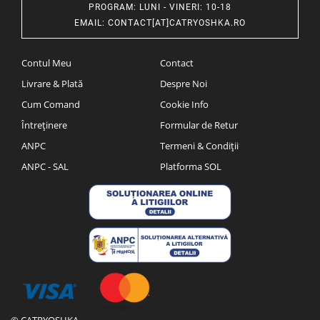
PROGRAM
: LUNI - VINERI: 10-18
EMAIL
:
CONTACT[AT]CATRYOSHKA.RO
Contul Meu
Contact
Livrare & Plată
Despre Noi
Cum Comand
Cookie Info
Întreținere
Formular de Retur
ANPC
Termeni & Condiții
ANPC - SAL
Platforma SOL