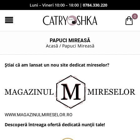
Luni – Vineri 10:00 – 18:00 |
0784.330.220
0
PAPUCI MIREASĂ
Acasă
/
Papuci Mireasă
Știai că am lansat un nou site dedicat mireselor?
WWW.MAGAZINULMIRESELOR.RO
Descoperă întreaga ofertă dedicată nunții tale!