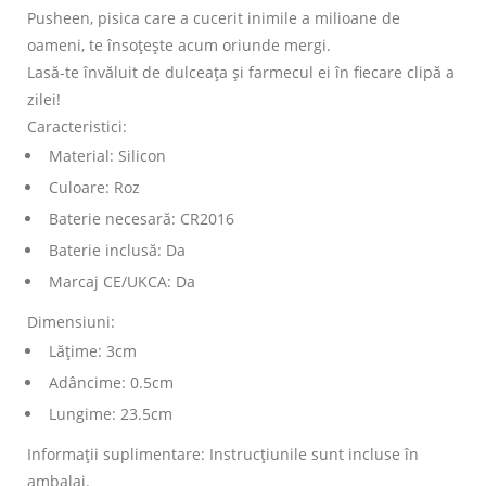
Pusheen, pisica care a cucerit inimile a milioane de
oameni, te însoțește acum oriunde mergi.
Lasă-te învăluit de dulceața și farmecul ei în fiecare clipă a
zilei!
Caracteristici:
Material: Silicon
Culoare: Roz
Baterie necesară: CR2016
Baterie inclusă: Da
Marcaj CE/UKCA: Da
Dimensiuni:
Lățime: 3cm
Adâncime: 0.5cm
Lungime: 23.5cm
Informații suplimentare: Instrucțiunile sunt incluse în
ambalaj.