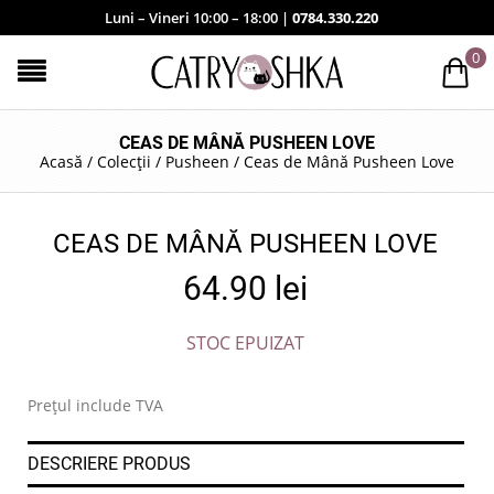
Luni – Vineri 10:00 – 18:00 |
0784.330.220
0
CEAS DE MÂNĂ PUSHEEN LOVE
Acasă
/
Colecții
/
Pusheen
/
Ceas de Mână Pusheen Love
CEAS DE MÂNĂ PUSHEEN LOVE
64.90
lei
STOC EPUIZAT
Prețul include TVA
DESCRIERE PRODUS