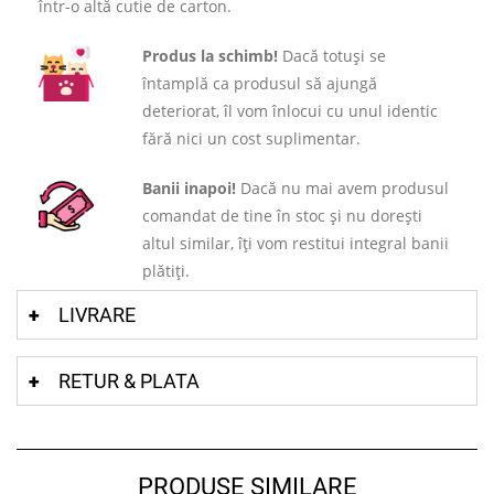
într-o altă cutie de carton.
Produs la schimb!
Dacă totuși se
întamplă ca produsul să ajungă
deteriorat, îl vom înlocui cu unul identic
fără nici un cost suplimentar.
Banii inapoi!
Dacă nu mai avem produsul
comandat de tine în stoc și nu dorești
altul similar, îți vom restitui integral banii
plătiți.
LIVRARE
RETUR & PLATA
PRODUSE SIMILARE