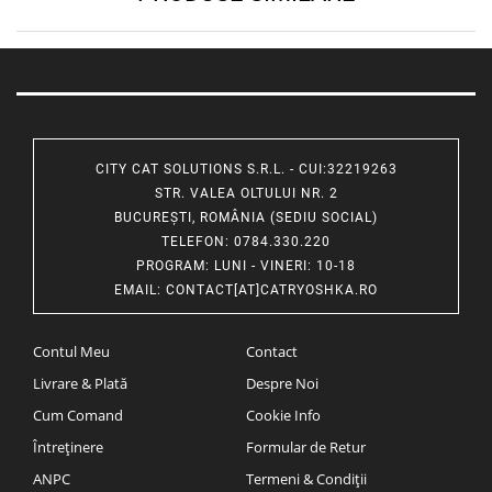
CITY CAT SOLUTIONS S.R.L. - CUI:32219263
STR. VALEA OLTULUI NR. 2
BUCUREȘTI, ROMÂNIA (SEDIU SOCIAL)
TELEFON
: 0784.330.220
PROGRAM
: LUNI - VINERI: 10-18
EMAIL
:
CONTACT[AT]CATRYOSHKA.RO
Contul Meu
Contact
Livrare & Plată
Despre Noi
Cum Comand
Cookie Info
Întreținere
Formular de Retur
ANPC
Termeni & Condiții