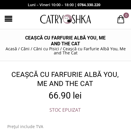
Luni – Vineri 10:00 – 18:00 |
0784.330.220
0
CEAȘCĂ CU FARFURIE ALBĂ YOU, ME
AND THE CAT
Acasă
/
Căni
/
Căni cu Pisici
/
Ceașcă cu Farfurie Albă You, Me
and The Cat
CEAȘCĂ CU FARFURIE ALBĂ YOU,
ME AND THE CAT
66.90
lei
STOC EPUIZAT
Prețul include TVA