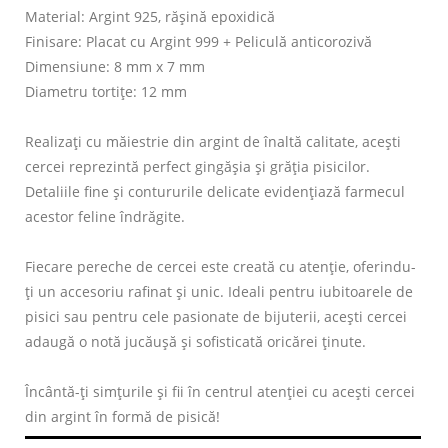
Material: Argint 925, rășină epoxidică
Finisare: Placat cu Argint 999 + Peliculă anticorozivă
Dimensiune: 8 mm x 7 mm
Diametru tortițe: 12 mm
Realizați cu măiestrie din argint de înaltă calitate, acești
cercei reprezintă perfect gingășia și grăția pisicilor.
Detaliile fine și contururile delicate evidențiază farmecul
acestor feline îndrăgite.
Fiecare pereche de cercei este creată cu atenție, oferindu-
ți un accesoriu rafinat și unic. Ideali pentru iubitoarele de
pisici sau pentru cele pasionate de bijuterii, acești cercei
adaugă o notă jucăușă și sofisticată oricărei ținute.
Încântă-ți simțurile și fii în centrul atenției cu acești cercei
din argint în formă de pisică!