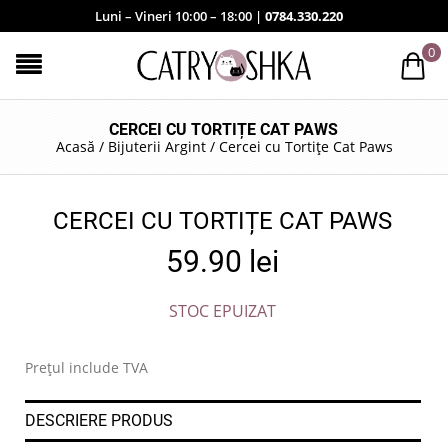
Luni – Vineri 10:00 – 18:00 |
0784.330.220
0
CERCEI CU TORTIȚE CAT PAWS
Acasă
/
Bijuterii Argint
/
Cercei cu Tortițe Cat Paws
CERCEI CU TORTIȚE CAT PAWS
59.90
lei
STOC EPUIZAT
Prețul include TVA
DESCRIERE PRODUS