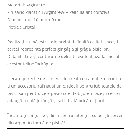
Material: Argint 925
Finisare: Placat cu Argint 999 + Peliculă anticorozivă
Dimensiune: 10 mm x 9 mm
Pietre : Cristal
Realizați cu măiestrie din argint de înaltă calitate, acești
cercei reprezintă perfect gingășia și grăția pisicilor.
Detaliile fine și contururile delicate evidențiază farmecul
acestor feline îndrăgite.
Fiecare pereche de cercei este creată cu atenție, oferindu-
ți un accesoriu rafinat și unic. Ideali pentru iubitoarele de
pisici sau pentru cele pasionate de bijuterii, acești cercei
adaugă o notă jucăușă și sofisticată oricărei ținute.
Încântă-ți simțurile și fii în centrul atenției cu acești cercei
din argint în formă de pisică!