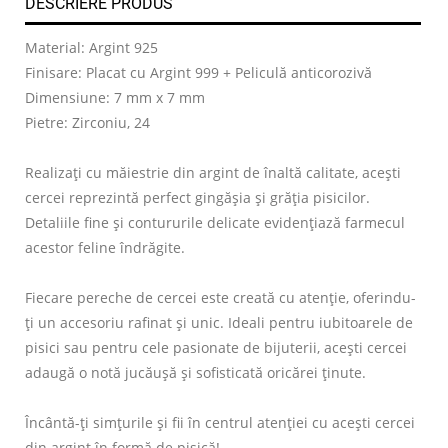
DESCRIERE PRODUS
Material: Argint 925
Finisare: Placat cu Argint 999 + Peliculă anticorozivă
Dimensiune: 7 mm x 7 mm
Pietre: Zirconiu, 24
Realizați cu măiestrie din argint de înaltă calitate, acești
cercei reprezintă perfect gingășia și grăția pisicilor.
Detaliile fine și contururile delicate evidențiază farmecul
acestor feline îndrăgite.
Fiecare pereche de cercei este creată cu atenție, oferindu-
ți un accesoriu rafinat și unic. Ideali pentru iubitoarele de
pisici sau pentru cele pasionate de bijuterii, acești cercei
adaugă o notă jucăușă și sofisticată oricărei ținute.
Încântă-ți simțurile și fii în centrul atenției cu acești cercei
din argint în formă de pisică!