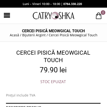
Luni – Vineri 10:00 – 18:00 |
0784.330.220
0
CERCEI PISICĂ MEOWGICAL TOUCH
Acasă
/
Bijuterii Argint
/
Cercei Pisică Meowgical Touch
CERCEI PISICĂ MEOWGICAL
TOUCH
79.90
lei
STOC EPUIZAT
Prețul include TVA