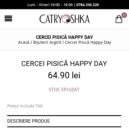
Luni – Vineri 10:00 – 18:00 |
0784.330.220
0
CERCEI PISICĂ HAPPY DAY
Acasă
/
Bijuterii Argint
/
Cercei Pisică Happy Day
CERCEI PISICĂ HAPPY DAY
64.90
lei
STOC EPUIZAT
Prețul include TVA
DESCRIERE PRODUS