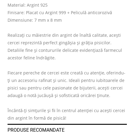
Material: Argint 925
Finisare: Placat cu Argint 999 + Peliculă anticorozivă
Dimensiune: 7 mm x 8 mm
Realizați cu măiestrie din argint de înaltă calitate, acești
cercei reprezintă perfect gingășia și grăția pisicilor.
Detaliile fine și contururile delicate evidențiază farmecul
acestor feline îndrăgite.
Fiecare pereche de cercei este creată cu atenție, oferindu-
ți un accesoriu rafinat și unic. Ideali pentru iubitoarele de
pisici sau pentru cele pasionate de bijuterii, acești cercei
adaugă o notă jucăușă și sofisticată oricărei ținute.
Încântă-ți simțurile și fii în centrul atenției cu acești cercei
din argint în formă de pisică!
PRODUSE RECOMANDATE