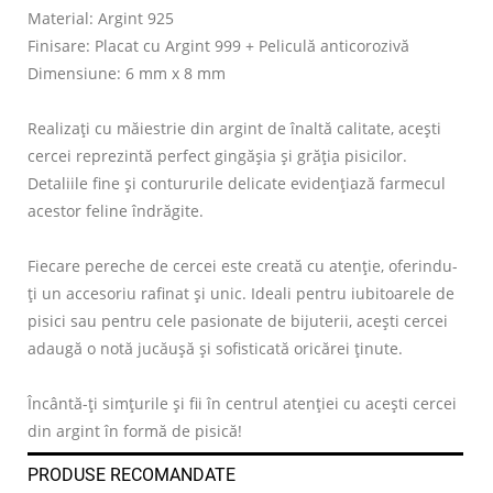
Material: Argint 925
Finisare: Placat cu Argint 999 + Peliculă anticorozivă
Dimensiune: 6 mm x 8 mm
Realizați cu măiestrie din argint de înaltă calitate, acești
cercei reprezintă perfect gingășia și grăția pisicilor.
Detaliile fine și contururile delicate evidențiază farmecul
acestor feline îndrăgite.
Fiecare pereche de cercei este creată cu atenție, oferindu-
ți un accesoriu rafinat și unic. Ideali pentru iubitoarele de
pisici sau pentru cele pasionate de bijuterii, acești cercei
adaugă o notă jucăușă și sofisticată oricărei ținute.
Încântă-ți simțurile și fii în centrul atenției cu acești cercei
din argint în formă de pisică!
PRODUSE RECOMANDATE