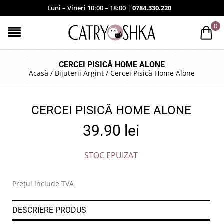
Luni – Vineri 10:00 – 18:00 |
0784.330.220
0
CERCEI PISICĂ HOME ALONE
Acasă
/
Bijuterii Argint
/
Cercei Pisică Home Alone
CERCEI PISICĂ HOME ALONE
39.90
lei
STOC EPUIZAT
Prețul include TVA
DESCRIERE PRODUS