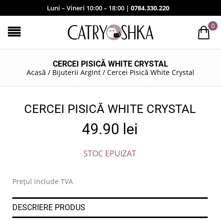
Luni – Vineri 10:00 – 18:00 |
0784.330.220
0
CERCEI PISICĂ WHITE CRYSTAL
Acasă
/
Bijuterii Argint
/
Cercei Pisică White Crystal
CERCEI PISICĂ WHITE CRYSTAL
49.90
lei
STOC EPUIZAT
Prețul include TVA
DESCRIERE PRODUS