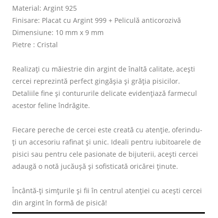
Material: Argint 925
Finisare: Placat cu Argint 999 + Peliculă anticorozivă
Dimensiune: 10 mm x 9 mm
Pietre : Cristal
Realizați cu măiestrie din argint de înaltă calitate, acești
cercei reprezintă perfect gingășia și grăția pisicilor.
Detaliile fine și contururile delicate evidențiază farmecul
acestor feline îndrăgite.
Fiecare pereche de cercei este creată cu atenție, oferindu-
ți un accesoriu rafinat și unic. Ideali pentru iubitoarele de
pisici sau pentru cele pasionate de bijuterii, acești cercei
adaugă o notă jucăușă și sofisticată oricărei ținute.
Încântă-ți simțurile și fii în centrul atenției cu acești cercei
din argint în formă de pisică!