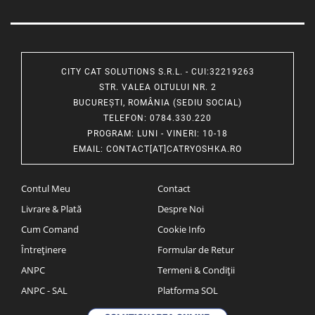
CITY CAT SOLUTIONS S.R.L. - CUI:32219263
STR. VALEA OLTULUI NR. 2
BUCUREȘTI, ROMÂNIA (SEDIU SOCIAL)
TELEFON
: 0784.330.220
PROGRAM
: LUNI - VINERI: 10-18
EMAIL
:
CONTACT[AT]CATRYOSHKA.RO
Contul Meu
Contact
Livrare & Plată
Despre Noi
Cum Comand
Cookie Info
Întreținere
Formular de Retur
ANPC
Termeni & Condiții
ANPC - SAL
Platforma SOL