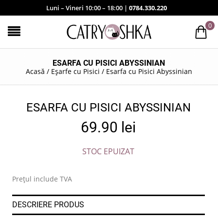
Luni – Vineri 10:00 – 18:00 |
0784.330.220
0
ESARFA CU PISICI ABYSSINIAN
Acasă
/
Eșarfe cu Pisici
/
Esarfa cu Pisici Abyssinian
ESARFA CU PISICI ABYSSINIAN
69.90
lei
STOC EPUIZAT
Prețul include TVA
DESCRIERE PRODUS