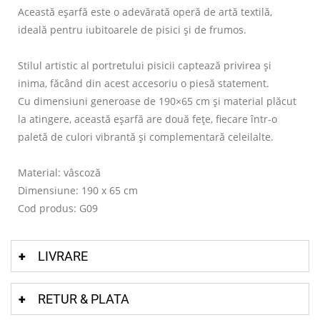
Această eșarfă este o adevărată operă de artă textilă,
ideală pentru iubitoarele de pisici și de frumos.
Stilul artistic al portretului pisicii captează privirea și
inima, făcând din acest accesoriu o piesă statement.
Cu dimensiuni generoase de 190×65 cm și material plăcut
la atingere, această eșarfă are două fețe, fiecare într-o
paletă de culori vibrantă și complementară celeilalte.
Material: vâscoză
Dimensiune: 190 x 65 cm
Cod produs: G09
LIVRARE
RETUR & PLATA