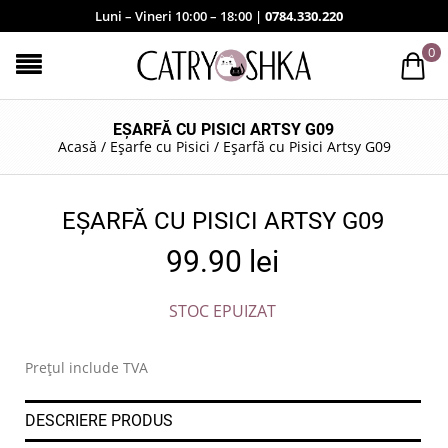
Luni – Vineri 10:00 – 18:00 |
0784.330.220
0
EȘARFĂ CU PISICI ARTSY G09
Acasă
/
Eșarfe cu Pisici
/
Eșarfă cu Pisici Artsy G09
EȘARFĂ CU PISICI ARTSY G09
99.90
lei
STOC EPUIZAT
Prețul include TVA
DESCRIERE PRODUS