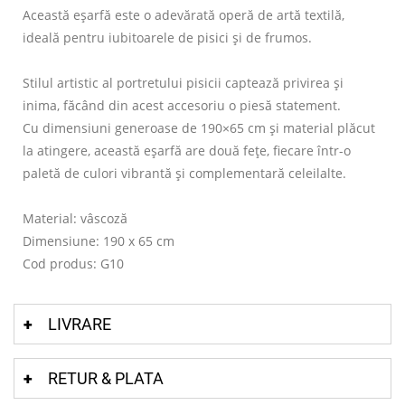
Această eșarfă este o adevărată operă de artă textilă,
ideală pentru iubitoarele de pisici și de frumos.
Stilul artistic al portretului pisicii captează privirea și
inima, făcând din acest accesoriu o piesă statement.
Cu dimensiuni generoase de 190×65 cm și material plăcut
la atingere, această eșarfă are două fețe, fiecare într-o
paletă de culori vibrantă și complementară celeilalte.
Material: vâscoză
Dimensiune: 190 x 65 cm
Cod produs: G10
LIVRARE
RETUR & PLATA