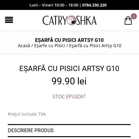
Luni – Vineri 10:00 – 18:00 |
0784.330.220
0
EȘARFĂ CU PISICI ARTSY G10
Acasă
/
Eșarfe cu Pisici
/
Eșarfă cu Pisici Artsy G10
EȘARFĂ CU PISICI ARTSY G10
99.90
lei
STOC EPUIZAT
Prețul include TVA
DESCRIERE PRODUS