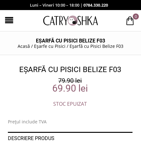
Luni – Vineri 10:00 – 18:00 |
0784.330.220
0
EȘARFĂ CU PISICI BELIZE F03
Acasă
/
Eșarfe cu Pisici
/
Eșarfă cu Pisici Belize F03
EȘARFĂ CU PISICI BELIZE F03
79.90
lei
69.90
lei
STOC EPUIZAT
Prețul include TVA
DESCRIERE PRODUS