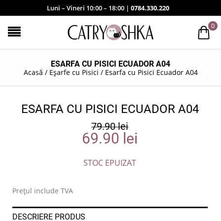
Luni – Vineri 10:00 – 18:00 |
0784.330.220
0
ESARFA CU PISICI ECUADOR A04
Acasă
/
Eșarfe cu Pisici
/
Esarfa cu Pisici Ecuador A04
ESARFA CU PISICI ECUADOR A04
79.90
lei
69.90
lei
STOC EPUIZAT
Prețul include TVA
DESCRIERE PRODUS