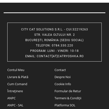
CITY CAT SOLUTIONS S.R.L. - CUI:32219263
STR. VALEA OLTULUI NR. 2
BUCUREȘTI, ROMÂNIA (SEDIU SOCIAL)
TELEFON
: 0784.330.220
PROGRAM
: LUNI - VINERI: 10-18
EMAIL
:
CONTACT[AT]CATRYOSHKA.RO
Contul Meu
Contact
Livrare & Plată
Despre Noi
Cum Comand
Cookie Info
Întreținere
Formular de Retur
ANPC
Termeni & Condiții
ANPC - SAL
Platforma SOL