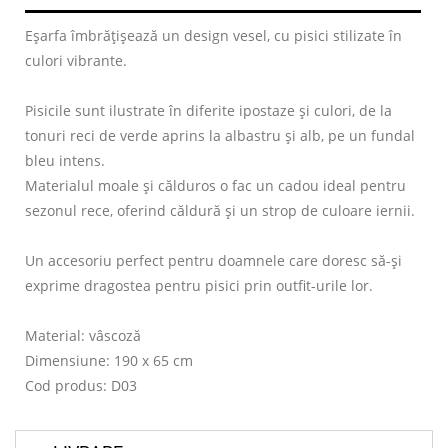
Eșarfa îmbrățișează un design vesel, cu pisici stilizate în
culori vibrante.
Pisicile sunt ilustrate în diferite ipostaze și culori, de la
tonuri reci de verde aprins la albastru și alb, pe un fundal
bleu intens.
Materialul moale și călduros o fac un cadou ideal pentru
sezonul rece, oferind căldură și un strop de culoare iernii.
Un accesoriu perfect pentru doamnele care doresc să-și
exprime dragostea pentru pisici prin outfit-urile lor.
Material: vâscoză
Dimensiune: 190 x 65 cm
Cod produs: D03