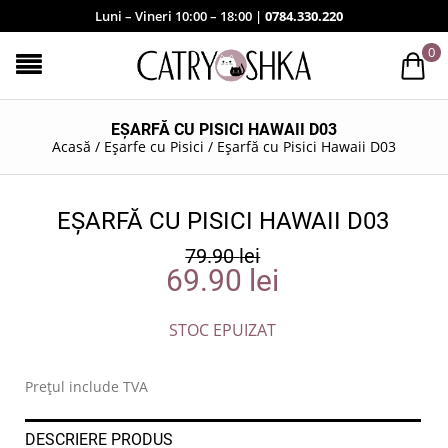
Luni – Vineri 10:00 – 18:00 |
0784.330.220
0
EȘARFĂ CU PISICI HAWAII D03
Acasă
/
Eșarfe cu Pisici
/
Eșarfă cu Pisici Hawaii D03
EȘARFĂ CU PISICI HAWAII D03
79.90
lei
69.90
lei
STOC EPUIZAT
Prețul include TVA
DESCRIERE PRODUS