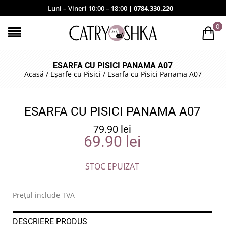
Luni – Vineri 10:00 – 18:00 |
0784.330.220
0
ESARFA CU PISICI PANAMA A07
Acasă
/
Eșarfe cu Pisici
/
Esarfa cu Pisici Panama A07
ESARFA CU PISICI PANAMA A07
79.90
lei
69.90
lei
STOC EPUIZAT
Prețul include TVA
DESCRIERE PRODUS