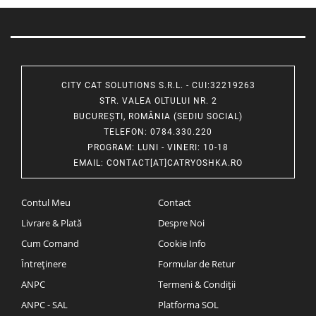
CITY CAT SOLUTIONS S.R.L. - CUI:32219263
STR. VALEA OLTULUI NR. 2
BUCUREȘTI, ROMÂNIA (SEDIU SOCIAL)
TELEFON
: 0784.330.220
PROGRAM
: LUNI - VINERI: 10-18
EMAIL
:
CONTACT[AT]CATRYOSHKA.RO
Contul Meu
Contact
Livrare & Plată
Despre Noi
Cum Comand
Cookie Info
Întreținere
Formular de Retur
ANPC
Termeni & Condiții
ANPC - SAL
Platforma SOL