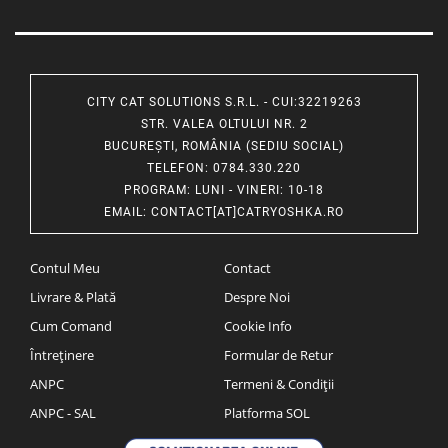
CITY CAT SOLUTIONS S.R.L. - CUI:32219263
STR. VALEA OLTULUI NR. 2
BUCUREȘTI, ROMÂNIA (SEDIU SOCIAL)
TELEFON
: 0784.330.220
PROGRAM
: LUNI - VINERI: 10-18
EMAIL
:
CONTACT[AT]CATRYOSHKA.RO
Contul Meu
Contact
Livrare & Plată
Despre Noi
Cum Comand
Cookie Info
Întreținere
Formular de Retur
ANPC
Termeni & Condiții
ANPC - SAL
Platforma SOL