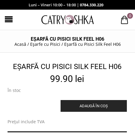
Luni – Vineri 10:00 – 18:00 |
0784.330.220
0
EȘARFĂ CU PISICI SILK FEEL H06
Acasă
/
Eșarfe cu Pisici
/
Eșarfă cu Pisici Silk Feel H06
EȘARFĂ CU PISICI SILK FEEL H06
99.90
lei
În stoc
ADAUGĂ ÎN COȘ
.
Prețul include TVA