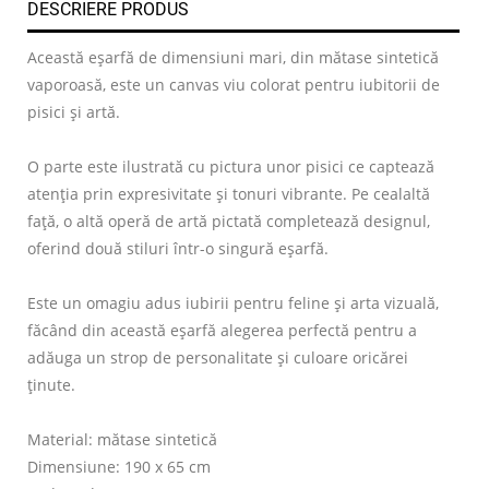
DESCRIERE PRODUS
Această eșarfă de dimensiuni mari, din mătase sintetică
vaporoasă, este un canvas viu colorat pentru iubitorii de
pisici și artă.
O parte este ilustrată cu pictura unor pisici ce captează
atenția prin expresivitate și tonuri vibrante. Pe cealaltă
față, o altă operă de artă pictată completează designul,
oferind două stiluri într-o singură eșarfă.
Este un omagiu adus iubirii pentru feline și arta vizuală,
făcând din această eșarfă alegerea perfectă pentru a
adăuga un strop de personalitate și culoare oricărei
ținute.
Material: mătase sintetică
Dimensiune: 190 x 65 cm