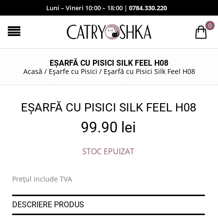
Luni – Vineri 10:00 – 18:00 |
0784.330.220
0
EȘARFĂ CU PISICI SILK FEEL H08
Acasă
/
Eșarfe cu Pisici
/
Eșarfă cu Pisici Silk Feel H08
EȘARFĂ CU PISICI SILK FEEL H08
99.90
lei
STOC EPUIZAT
Prețul include TVA
DESCRIERE PRODUS