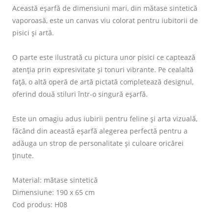
Această eșarfă de dimensiuni mari, din mătase sintetică
vaporoasă, este un canvas viu colorat pentru iubitorii de
pisici și artă.
O parte este ilustrată cu pictura unor pisici ce captează
atenția prin expresivitate și tonuri vibrante. Pe cealaltă
față, o altă operă de artă pictată completează designul,
oferind două stiluri într-o singură eșarfă.
Este un omagiu adus iubirii pentru feline și arta vizuală,
făcând din această eșarfă alegerea perfectă pentru a
adăuga un strop de personalitate și culoare oricărei
ținute.
Material: mătase sintetică
Dimensiune: 190 x 65 cm
Cod produs: H08