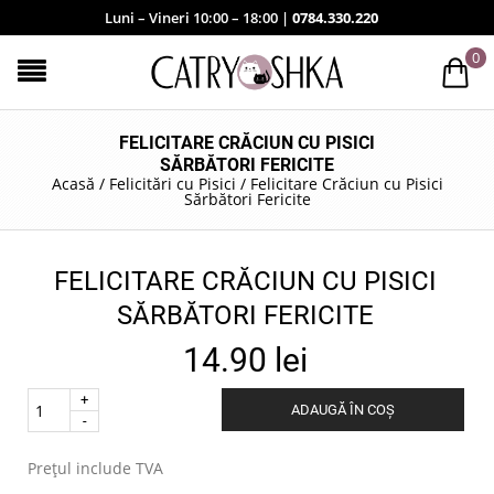
Luni – Vineri 10:00 – 18:00 |
0784.330.220
0
FELICITARE CRĂCIUN CU PISICI
SĂRBĂTORI FERICITE
Acasă
/
Felicitări cu Pisici
/
Felicitare Crăciun cu Pisici
Sărbători Fericite
FELICITARE CRĂCIUN CU PISICI
SĂRBĂTORI FERICITE
14.90
lei
Quantity
ADAUGĂ ÎN COȘ
.
Prețul include TVA