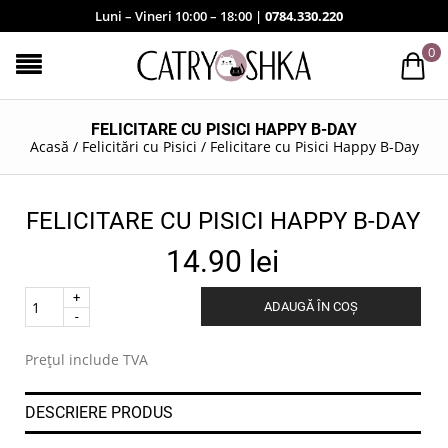
Luni – Vineri 10:00 – 18:00 |
0784.330.220
0
FELICITARE CU PISICI HAPPY B-DAY
Acasă
/
Felicitări cu Pisici
/
Felicitare cu Pisici Happy B-Day
FELICITARE CU PISICI HAPPY B-DAY
14.90
lei
Quantity
ADAUGĂ ÎN COȘ
.
Prețul include TVA
DESCRIERE PRODUS