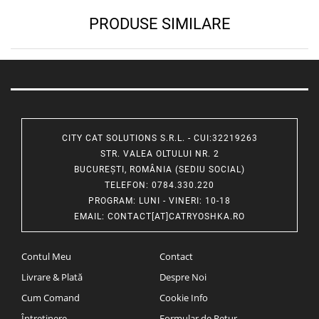
PRODUSE SIMILARE
CITY CAT SOLUTIONS S.R.L. - CUI:32219263
STR. VALEA OLTULUI NR. 2
BUCUREȘTI, ROMÂNIA (SEDIU SOCIAL)
TELEFON
: 0784.330.220
PROGRAM
: LUNI - VINERI: 10-18
EMAIL
:
CONTACT[AT]CATRYOSHKA.RO
Contul Meu
Contact
Livrare & Plată
Despre Noi
Cum Comand
Cookie Info
Întreținere
Formular de Retur