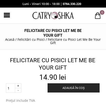
Luni – Vineri 10:00 – 18:00 |
0784.330.220
0
FELICITARE CU PISICI LET ME BE
YOUR GIFT
Acasă
/
Felicitări cu Pisici
/
Felicitare cu Pisici Let Me Be Your
Gift
FELICITARE CU PISICI LET ME BE
YOUR GIFT
14.90
lei
Quantity
ADAUGĂ ÎN COȘ
.
Prețul include TVA