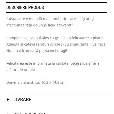
DESCRIERE PRODUS
Exista oare o metodă mai bună prin care să îți arăți
afecțiunea față de un pisicar adevărat?
Completează cadoul ales cu grijă cu o felicitare cu pisici!
Adaugă și câteva rânduri scrise și cu singuranță îi vei face
ziua mai frumoasă persoanei dragi!
Felicitarea este imprimată la calitate fotografică și vine
alături de un plic.
Dimensiuni închisă: 10.2 x 14.5 cm.
LIVRARE