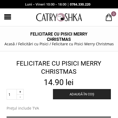
Luni – Vineri 10:00 – 18:00 |
0784.330.220
0
FELICITARE CU PISICI MERRY
CHRISTMAS
Acasă
/
Felicitări cu Pisici
/
Felicitare cu Pisici Merry Christmas
FELICITARE CU PISICI MERRY
CHRISTMAS
14.90
lei
Quantity
ADAUGĂ ÎN COȘ
.
Prețul include TVA