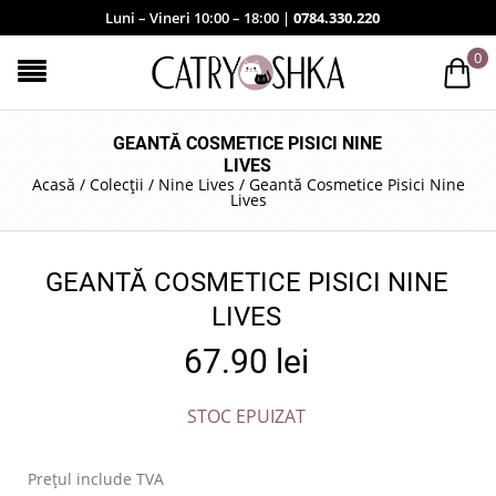
Luni – Vineri 10:00 – 18:00 |
0784.330.220
0
GEANTĂ COSMETICE PISICI NINE
LIVES
Acasă
/
Colecții
/
Nine Lives
/
Geantă Cosmetice Pisici Nine
Lives
GEANTĂ COSMETICE PISICI NINE
LIVES
67.90
lei
STOC EPUIZAT
Prețul include TVA