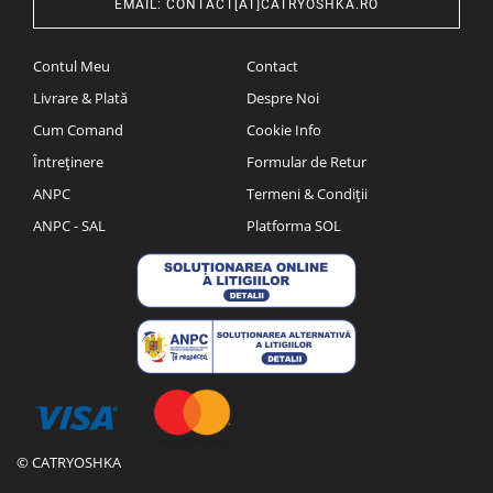
EMAIL
:
CONTACT[AT]CATRYOSHKA.RO
Contul Meu
Contact
Livrare & Plată
Despre Noi
Cum Comand
Cookie Info
Întreținere
Formular de Retur
ANPC
Termeni & Condiții
ANPC - SAL
Platforma SOL
© CATRYOSHKA