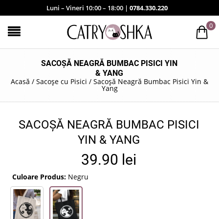
Luni – Vineri 10:00 – 18:00 |
0784.330.220
0
SACOȘĂ NEAGRĂ BUMBAC PISICI YIN
& YANG
Acasă
/
Sacoșe cu Pisici
/
Sacoșă Neagră Bumbac Pisici Yin &
Yang
SACOȘĂ NEAGRĂ BUMBAC PISICI
YIN & YANG
39.90
lei
Culoare Produs:
Negru