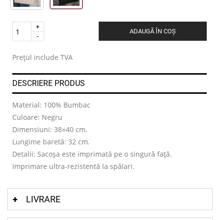
Quantity
ADAUGĂ ÎN COȘ
.
Prețul include TVA
DESCRIERE PRODUS
Material: 100% Bumbac
Culoare: Negru
Dimensiuni: 38×40 cm.
Lungime baretă: 32 cm.
Detalii: Sacoșa este imprimată pe o singură față.
Imprimare ultra-rezistentă la spălari.
LIVRARE