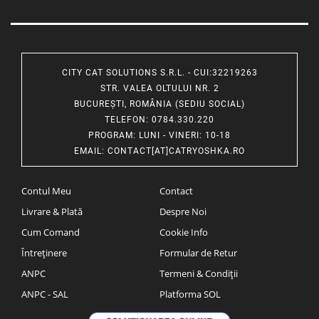
CITY CAT SOLUTIONS S.R.L. - CUI:32219263
STR. VALEA OLTULUI NR. 2
BUCUREȘTI, ROMÂNIA (SEDIU SOCIAL)
TELEFON
: 0784.330.220
PROGRAM
: LUNI - VINERI: 10-18
EMAIL
:
CONTACT[AT]CATRYOSHKA.RO
Contul Meu
Contact
Livrare & Plată
Despre Noi
Cum Comand
Cookie Info
Întreținere
Formular de Retur
ANPC
Termeni & Condiții
ANPC - SAL
Platforma SOL