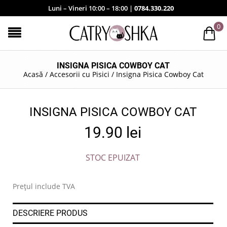
Luni – Vineri 10:00 – 18:00 |
0784.330.220
0
INSIGNA PISICA COWBOY CAT
Acasă
/
Accesorii cu Pisici
/
Insigna Pisica Cowboy Cat
INSIGNA PISICA COWBOY CAT
19.90
lei
STOC EPUIZAT
Prețul include TVA
DESCRIERE PRODUS