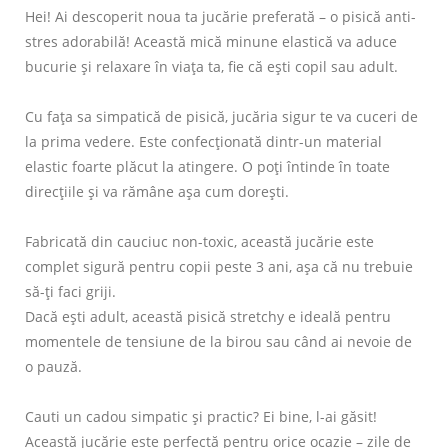
Hei! Ai descoperit noua ta jucărie preferată – o pisică anti-
stres adorabilă! Această mică minune elastică va aduce
bucurie și relaxare în viața ta, fie că ești copil sau adult.
Cu fața sa simpatică de pisică, jucăria sigur te va cuceri de
la prima vedere. Este confecționată dintr-un material
elastic foarte plăcut la atingere. O poți întinde în toate
direcțiile și va rămâne așa cum dorești.
Fabricată din cauciuc non-toxic, această jucărie este
complet sigură pentru copii peste 3 ani, așa că nu trebuie
să-ți faci griji.
Dacă ești adult, această pisică stretchy e ideală pentru
momentele de tensiune de la birou sau când ai nevoie de
o pauză.
Cauti un cadou simpatic și practic? Ei bine, l-ai găsit!
Această jucărie este perfectă pentru orice ocazie – zile de