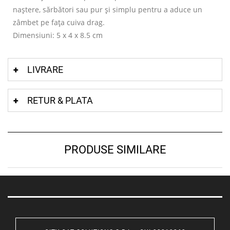
naștere, sărbători sau pur și simplu pentru a aduce un
zâmbet pe fața cuiva drag.
Dimensiuni: 5 x 4 x 8.5 cm
LIVRARE
RETUR & PLATA
PRODUSE SIMILARE