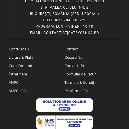
CITY CAT SOLUTIONS S.R.L. - CUI:32219263
STR. VALEA OLTULUI NR. 2
BUCUREȘTI, ROMÂNIA (SEDIU SOCIAL)
TELEFON
: 0784.330.220
PROGRAM
: LUNI - VINERI: 10-18
EMAIL
:
CONTACT[AT]CATRYOSHKA.RO
Contul Meu
Contact
Livrare & Plată
Despre Noi
Cum Comand
Cookie Info
Întreținere
Formular de Retur
ANPC
Termeni & Condiții
ANPC - SAL
Platforma SOL