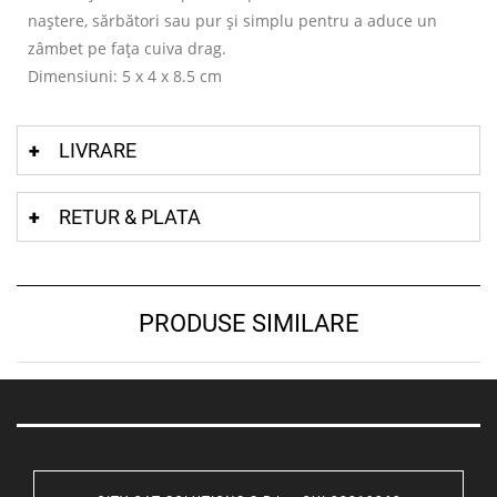
naștere, sărbători sau pur și simplu pentru a aduce un
zâmbet pe fața cuiva drag.
Dimensiuni: 5 x 4 x 8.5 cm
LIVRARE
RETUR & PLATA
PRODUSE SIMILARE