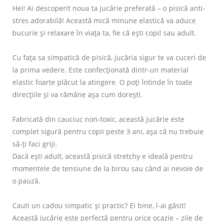
Hei! Ai descoperit noua ta jucărie preferată – o pisică anti-
stres adorabilă! Această mică minune elastică va aduce
bucurie și relaxare în viața ta, fie că ești copil sau adult.
Cu fața sa simpatică de pisică, jucăria sigur te va cuceri de
la prima vedere. Este confecționată dintr-un material
elastic foarte plăcut la atingere. O poți întinde în toate
direcțiile și va rămâne așa cum dorești.
Fabricată din cauciuc non-toxic, această jucărie este
complet sigură pentru copii peste 3 ani, așa că nu trebuie
să-ți faci griji.
Dacă ești adult, această pisică stretchy e ideală pentru
momentele de tensiune de la birou sau când ai nevoie de
o pauză.
Cauti un cadou simpatic și practic? Ei bine, l-ai găsit!
Această jucărie este perfectă pentru orice ocazie – zile de