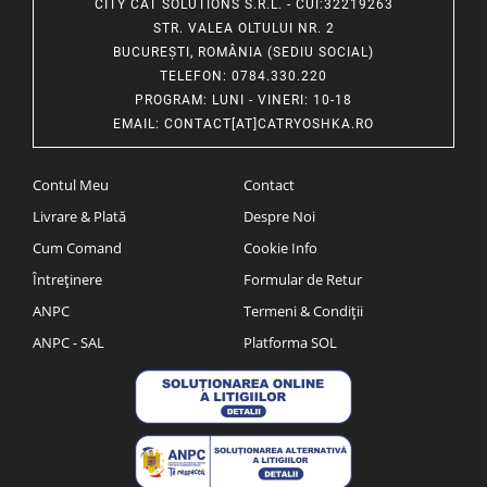
CITY CAT SOLUTIONS S.R.L. - CUI:32219263
STR. VALEA OLTULUI NR. 2
BUCUREȘTI, ROMÂNIA (SEDIU SOCIAL)
TELEFON
: 0784.330.220
PROGRAM
: LUNI - VINERI: 10-18
EMAIL
:
CONTACT[AT]CATRYOSHKA.RO
Contul Meu
Contact
Livrare & Plată
Despre Noi
Cum Comand
Cookie Info
Întreținere
Formular de Retur
ANPC
Termeni & Condiții
ANPC - SAL
Platforma SOL