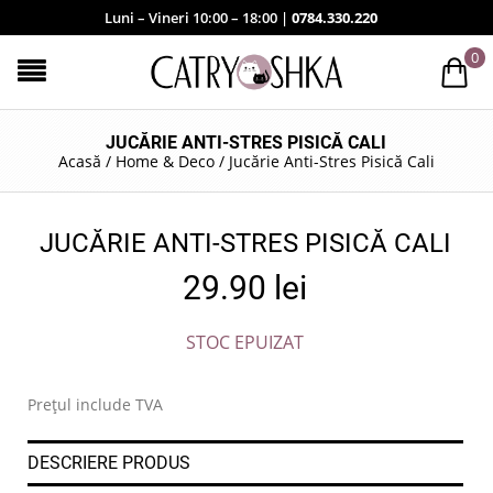
Luni – Vineri 10:00 – 18:00 |
0784.330.220
0
JUCĂRIE ANTI-STRES PISICĂ CALI
Acasă
/
Home & Deco
/
Jucărie Anti-Stres Pisică Cali
JUCĂRIE ANTI-STRES PISICĂ CALI
29.90
lei
STOC EPUIZAT
Prețul include TVA
DESCRIERE PRODUS