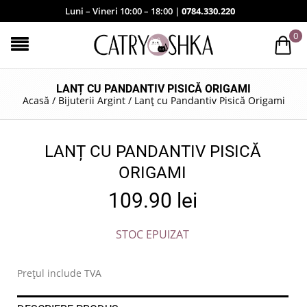
Luni – Vineri 10:00 – 18:00 |
0784.330.220
0
LANȚ CU PANDANTIV PISICĂ ORIGAMI
Acasă
/
Bijuterii Argint
/
Lanț cu Pandantiv Pisică Origami
LANȚ CU PANDANTIV PISICĂ
ORIGAMI
109.90
lei
STOC EPUIZAT
Prețul include TVA