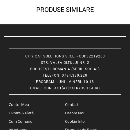
PRODUSE SIMILARE
CITY CAT SOLUTIONS S.R.L. - CUI:32219263
STR. VALEA OLTULUI NR. 2
BUCUREȘTI, ROMÂNIA (SEDIU SOCIAL)
TELEFON
: 0784.330.220
PROGRAM
: LUNI - VINERI: 10-18
EMAIL
:
CONTACT[AT]CATRYOSHKA.RO
Contul Meu
Contact
Livrare & Plată
Despre Noi
Cum Comand
Cookie Info
Întreținere
Formular de Retur