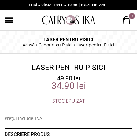
Luni – Vineri 10:00 – 18:00 |
0784.330.220
0
LASER PENTRU PISICI
Acasă
/
Cadouri cu Pisici
/
Laser pentru Pisici
LASER PENTRU PISICI
49.90
lei
34.90
lei
STOC EPUIZAT
Prețul include TVA
DESCRIERE PRODUS