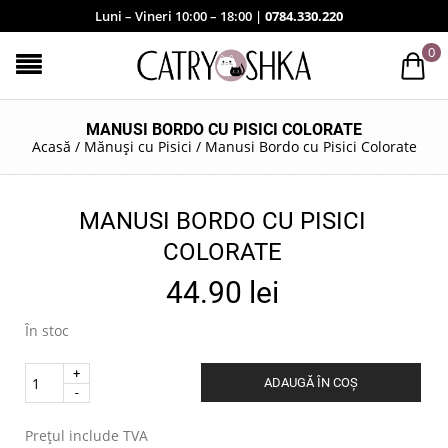
Luni – Vineri 10:00 – 18:00 |
0784.330.220
0
MANUSI BORDO CU PISICI COLORATE
Acasă
/
Mănuși cu Pisici
/
Manusi Bordo cu Pisici Colorate
MANUSI BORDO CU PISICI
COLORATE
44.90
lei
În stoc
Quantity
ADAUGĂ ÎN COȘ
.
Prețul include TVA