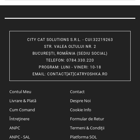
CITY CAT SOLUTIONS S.R.L. - CUI:32219263
STR. VALEA OLTULUI NR. 2
BUCUREȘTI, ROMÂNIA (SEDIU SOCIAL)
TELEFON
: 0784.330.220
PROGRAM
: LUNI - VINERI: 10-18
EMAIL
:
CONTACT[AT]CATRYOSHKA.RO
Contul Meu
Contact
Livrare & Plată
Despre Noi
Cum Comand
Cookie Info
Întreținere
Formular de Retur
ANPC
Termeni & Condiții
ANPC - SAL
Platforma SOL