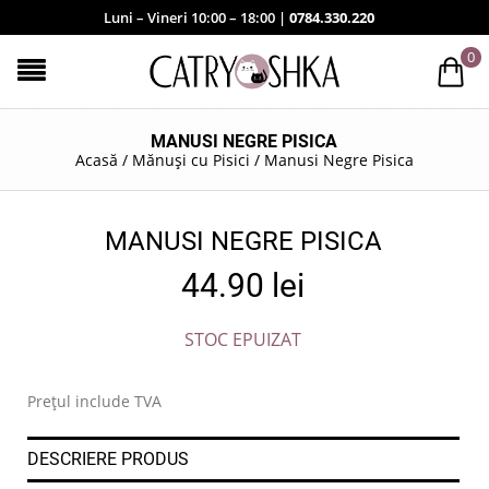
Luni – Vineri 10:00 – 18:00 |
0784.330.220
0
MANUSI NEGRE PISICA
Acasă
/
Mănuși cu Pisici
/
Manusi Negre Pisica
MANUSI NEGRE PISICA
44.90
lei
STOC EPUIZAT
Prețul include TVA
DESCRIERE PRODUS