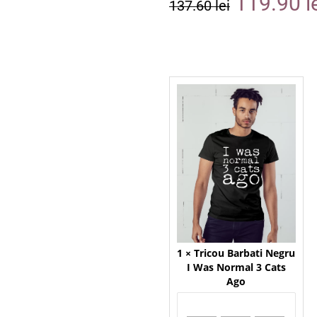
119.90
l
137.60
lei
1 ×
Tricou Barbati Negru
I Was Normal 3 Cats
Ago
Mărime