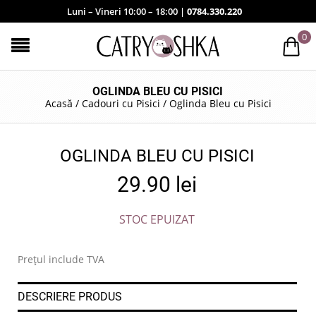
Luni – Vineri 10:00 – 18:00 |
0784.330.220
0
OGLINDA BLEU CU PISICI
Acasă
/
Cadouri cu Pisici
/
Oglinda Bleu cu Pisici
OGLINDA BLEU CU PISICI
29.90
lei
STOC EPUIZAT
Prețul include TVA
DESCRIERE PRODUS