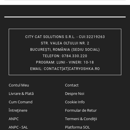
CITY CAT SOLUTIONS S.R.L. - CUI:32219263
STR. VALEA OLTULUI NR. 2
BUCUREȘTI, ROMÂNIA (SEDIU SOCIAL)
TELEFON
: 0784.330.220
PROGRAM
: LUNI - VINERI: 10-18
EMAIL
:
CONTACT[AT]CATRYOSHKA.RO
Contul Meu
Contact
Livrare & Plată
Despre Noi
Cum Comand
Cookie Info
Întreținere
Formular de Retur
ANPC
Termeni & Condiții
ANPC - SAL
Platforma SOL