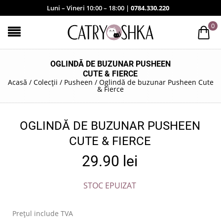
Luni – Vineri 10:00 – 18:00 |
0784.330.220
0
OGLINDĂ DE BUZUNAR PUSHEEN
CUTE & FIERCE
Acasă
/
Colecții
/
Pusheen
/
Oglindă de buzunar Pusheen Cute
& Fierce
OGLINDĂ DE BUZUNAR PUSHEEN
CUTE & FIERCE
29.90
lei
STOC EPUIZAT
Prețul include TVA