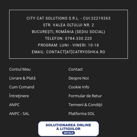
CITY CAT SOLUTIONS S.R.L. - CUI:32219263
STR. VALEA OLTULUI NR. 2
BUCUREȘTI, ROMÂNIA (SEDIU SOCIAL)
TELEFON
: 0784.330.220
PROGRAM
: LUNI - VINERI: 10-18
EMAIL
:
CONTACT[AT]CATRYOSHKA.RO
Contul Meu
Contact
Livrare & Plată
Despre Noi
Cum Comand
Cookie Info
Întreținere
Formular de Retur
ANPC
Termeni & Condiții
ANPC - SAL
Platforma SOL