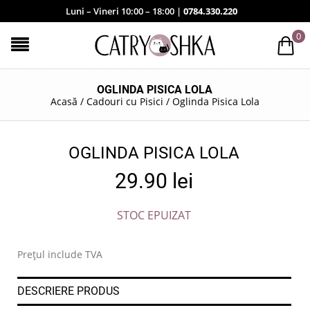
Luni – Vineri 10:00 – 18:00 |
0784.330.220
0
OGLINDA PISICA LOLA
Acasă
/
Cadouri cu Pisici
/
Oglinda Pisica Lola
OGLINDA PISICA LOLA
29.90
lei
STOC EPUIZAT
Prețul include TVA
DESCRIERE PRODUS