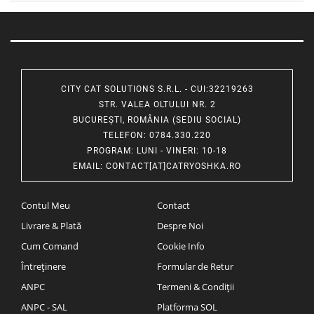
CITY CAT SOLUTIONS S.R.L. - CUI:32219263
STR. VALEA OLTULUI NR. 2
BUCUREȘTI, ROMÂNIA (SEDIU SOCIAL)
TELEFON
: 0784.330.220
PROGRAM
: LUNI - VINERI: 10-18
EMAIL
:
CONTACT[AT]CATRYOSHKA.RO
Contul Meu
Contact
Livrare & Plată
Despre Noi
Cum Comand
Cookie Info
Întreținere
Formular de Retur
ANPC
Termeni & Condiții
ANPC - SAL
Platforma SOL