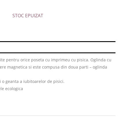
STOC EPUIZAT
ite pentru orice poseta cu imprimeu cu pisica. Oglinda cu
dere magnetica si este compusa din doua parti – oglinda
 o geanta a iubitoarelor de pisici.
ele ecologica