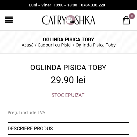
Luni – Vineri 10:00 – 18:00 |
0784.330.220
0
OGLINDA PISICA TOBY
Acasă
/
Cadouri cu Pisici
/
Oglinda Pisica Toby
OGLINDA PISICA TOBY
29.90
lei
STOC EPUIZAT
Prețul include TVA
DESCRIERE PRODUS