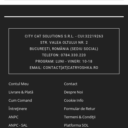
CITY CAT SOLUTIONS S.R.L. - CUI:32219263
STR. VALEA OLTULUI NR. 2
BUCUREȘTI, ROMÂNIA (SEDIU SOCIAL)
TELEFON
: 0784.330.220
PROGRAM
: LUNI - VINERI: 10-18
EMAIL
:
CONTACT[AT]CATRYOSHKA.RO
Contul Meu
Contact
Livrare & Plată
Despre Noi
Cum Comand
Cookie Info
Întreținere
Formular de Retur
ANPC
Termeni & Condiții
ANPC - SAL
Platforma SOL