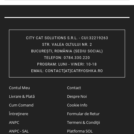
CITY CAT SOLUTIONS S.R.L. - CUI:32219263
STR. VALEA OLTULUI NR. 2
BUCUREȘTI, ROMÂNIA (SEDIU SOCIAL)
TELEFON
: 0784.330.220
PROGRAM
: LUNI - VINERI: 10-18
EMAIL
:
CONTACT[AT]CATRYOSHKA.RO
Contul Meu
Contact
Livrare & Plată
Despre Noi
Cum Comand
Cookie Info
Întreținere
Formular de Retur
ANPC
Termeni & Condiții
ANPC - SAL
Platforma SOL