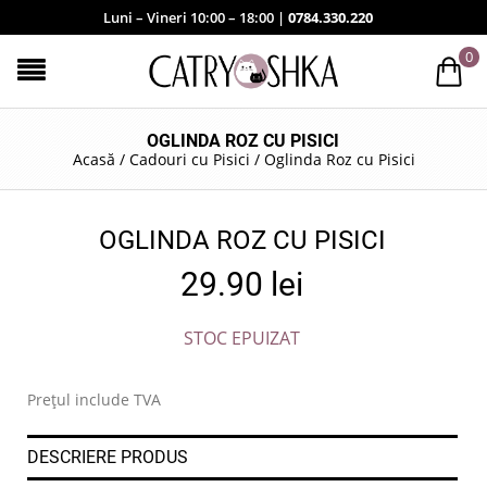
Luni – Vineri 10:00 – 18:00 |
0784.330.220
0
OGLINDA ROZ CU PISICI
Acasă
/
Cadouri cu Pisici
/
Oglinda Roz cu Pisici
OGLINDA ROZ CU PISICI
29.90
lei
STOC EPUIZAT
Prețul include TVA
DESCRIERE PRODUS