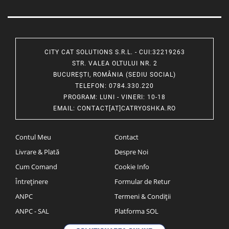
CITY CAT SOLUTIONS S.R.L. - CUI:32219263
STR. VALEA OLTULUI NR. 2
BUCUREȘTI, ROMÂNIA (SEDIU SOCIAL)
TELEFON
: 0784.330.220
PROGRAM
: LUNI - VINERI: 10-18
EMAIL
:
CONTACT[AT]CATRYOSHKA.RO
Contul Meu
Contact
Livrare & Plată
Despre Noi
Cum Comand
Cookie Info
Întreținere
Formular de Retur
ANPC
Termeni & Condiții
ANPC - SAL
Platforma SOL