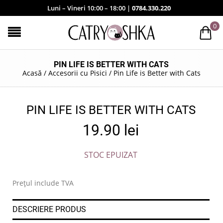
Luni – Vineri 10:00 – 18:00 |
0784.330.220
0
PIN LIFE IS BETTER WITH CATS
Acasă
/
Accesorii cu Pisici
/
Pin Life is Better with Cats
PIN LIFE IS BETTER WITH CATS
19.90
lei
STOC EPUIZAT
Prețul include TVA
DESCRIERE PRODUS