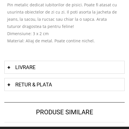
Pin metalic dedicat iubitorilor de pisici. Poate fi atasat cu
usurinta obiectelor de zi cu zi. Il poti asorta la jacheta de
jeans, la sacou, la rucsac sau chiar la o sapca. Arata
tuturor dragostea ta pentru feline!
Dimensiune: 3 x 2 cm
Material: Aliaj de metal. Poate contine nichel.
LIVRARE
RETUR & PLATA
PRODUSE SIMILARE