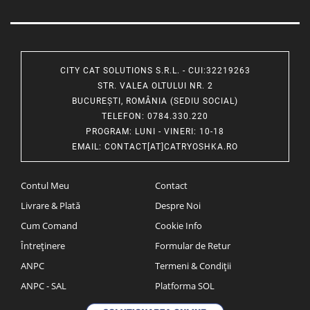
CITY CAT SOLUTIONS S.R.L. - CUI:32219263
STR. VALEA OLTULUI NR. 2
BUCUREȘTI, ROMÂNIA (SEDIU SOCIAL)
TELEFON
: 0784.330.220
PROGRAM
: LUNI - VINERI: 10-18
EMAIL
:
CONTACT[AT]CATRYOSHKA.RO
Contul Meu
Contact
Livrare & Plată
Despre Noi
Cum Comand
Cookie Info
Întreținere
Formular de Retur
ANPC
Termeni & Condiții
ANPC - SAL
Platforma SOL