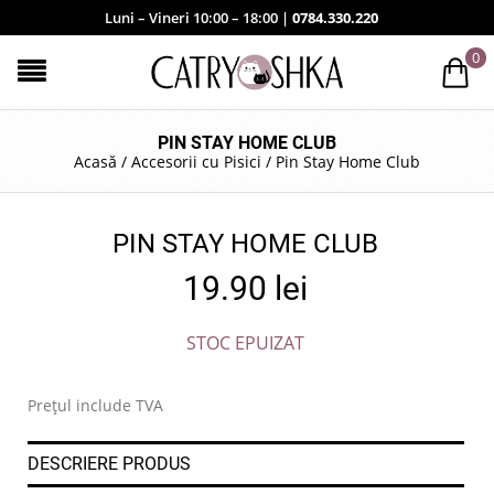
Luni – Vineri 10:00 – 18:00 |
0784.330.220
0
PIN STAY HOME CLUB
Acasă
/
Accesorii cu Pisici
/
Pin Stay Home Club
PIN STAY HOME CLUB
19.90
lei
STOC EPUIZAT
Prețul include TVA
DESCRIERE PRODUS