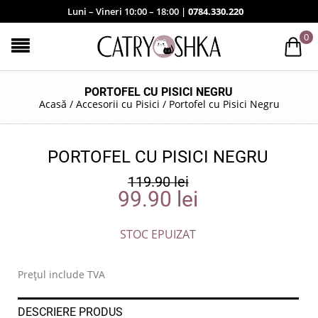
Luni – Vineri 10:00 – 18:00 |
0784.330.220
0
PORTOFEL CU PISICI NEGRU
Acasă
/
Accesorii cu Pisici
/
Portofel cu Pisici Negru
PORTOFEL CU PISICI NEGRU
119.90
lei
99.90
lei
STOC EPUIZAT
Prețul include TVA
DESCRIERE PRODUS