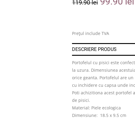
99.90
lei
119.90
lei
Prețul include TVA
DESCRIERE PRODUS
Portofelul cu pisici este confec
la uzura. Dimensiunea acestuia 
orice geanta. Portofelul are u
cu inchidere cu capsa unde inc
Poti achizitiona acest portofel 
de pisici.
Material: Piele ecologica
Dimensiune: 18.5 x 9.5 cm