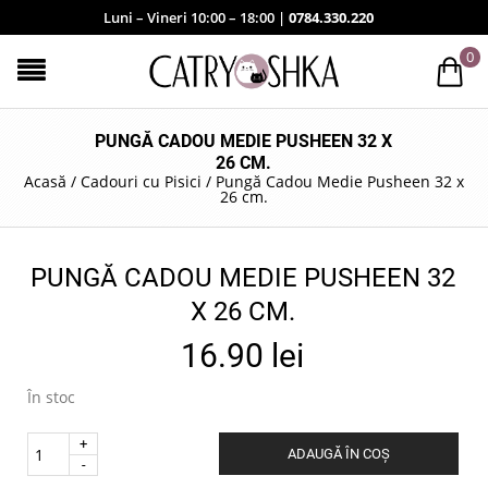
Luni – Vineri 10:00 – 18:00 |
0784.330.220
0
PUNGĂ CADOU MEDIE PUSHEEN 32 X
26 CM.
Acasă
/
Cadouri cu Pisici
/
Pungă Cadou Medie Pusheen 32 x
26 cm.
PUNGĂ CADOU MEDIE PUSHEEN 32
X 26 CM.
16.90
lei
În stoc
Quantity
ADAUGĂ ÎN COȘ
.