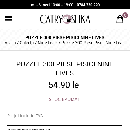
Luni – Vineri 10:00 – 18:00 |
0784.330.220
0
PUZZLE 300 PIESE PISICI NINE LIVES
Acasă
/
Colecții
/
Nine Lives
/
Puzzle 300 Piese Pisici Nine Lives
PUZZLE 300 PIESE PISICI NINE
LIVES
54.90
lei
STOC EPUIZAT
Prețul include TVA