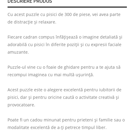
DESCRIERE PRODUS
Cu acest puzzle cu pisici de 300 de piese, vei avea parte
de distracție și relaxare.
Fiecare cadran compus înfățișează o imagine detaliată și
adorabilă cu pisici în diferite poziții și cu expresii faciale
amuzante.
Puzzle-ul vine cu o foaie de ghidare pentru a te ajuta să
recompui imaginea cu mai multă ușurință.
Acest puzzle este o alegere excelentă pentru iubitorii de
pisici, dar și pentru oricine caută o activitate creativă și
provocatoare.
Poate fi un cadou minunat pentru prieteni și familie sau o
modalitate excelentă de a-ți petrece timpul liber.