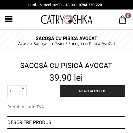
Luni – Vineri 10:00 – 18:00 |
0784.330.220
0
SACOȘĂ CU PISICĂ AVOCAT
Acasă
/
Sacoșe cu Pisici
/
Sacoșă cu Pisică AvoCat
SACOȘĂ CU PISICĂ AVOCAT
39.90
lei
Quantity
ADAUGĂ ÎN COȘ
.
Prețul include TVA
DESCRIERE PRODUS