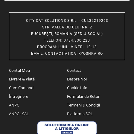
CITY CAT SOLUTIONS S.R.L. - CUI:32219263
STR. VALEA OLTULUI NR. 2
BUCUREȘTI, ROMÂNIA (SEDIU SOCIAL)
TELEFON
: 0784.330.220
PROGRAM
: LUNI - VINERI: 10-18
EMAIL
:
CONTACT[AT]CATRYOSHKA.RO
Contul Meu
Contact
Livrare & Plată
Despre Noi
Cum Comand
Cookie Info
Întreținere
Formular de Retur
ANPC
Termeni & Condiții
ANPC - SAL
Platforma SOL